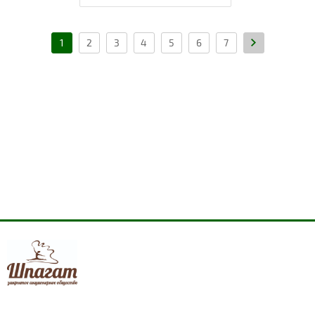
1
2
3
4
5
6
7
shpagat-zakaz@mail.ru