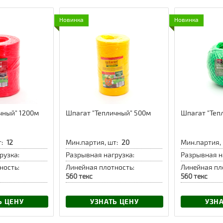
Новинка
Новинка
чный" 1200м
Шпагат "Тепличный" 500м
Шпагат "Теп
:
12
Мин.партия, шт:
20
Мин.партия, 
рузка:
Разрывная нагрузка:
Разрывная н
ность:
Линейная плотность:
Линейная пл
560 текс
560 текс
Ь ЦЕНУ
УЗНАТЬ ЦЕНУ
УЗНА