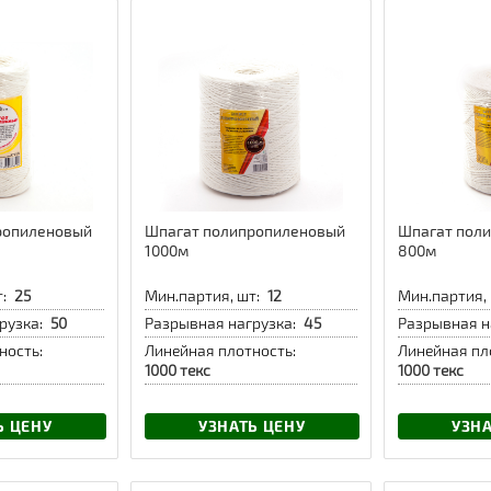
ропиленовый
Шпагат полипропиленовый
Шпагат пол
1000м
800м
:
25
Мин.партия, шт:
12
Мин.партия, 
рузка:
50
Разрывная нагрузка:
45
Разрывная н
ность:
Линейная плотность:
Линейная пл
1000 текс
1000 текс
Ь ЦЕНУ
УЗНАТЬ ЦЕНУ
УЗНА