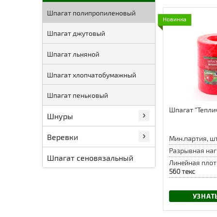
Шпагат полипропиленовый
Новинка
Шпагат джутовый
Шпагат льняной
Шпагат хлопчатобумажный
Шпагат пеньковый
Шпагат "Тепли
Шнуры
Веревки
Мин.партия, шт
Разрывная наг
Шпагат сеновязальный
Линейная плот
560 текс
УЗНАТ