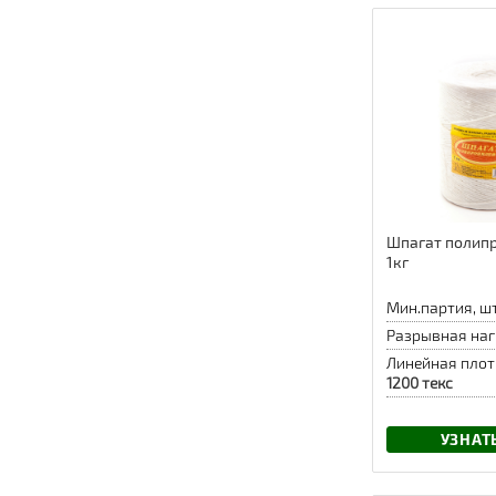
Шпагат полип
1кг
Мин.партия, шт
Разрывная наг
Линейная плот
1200 текс
УЗНАТ