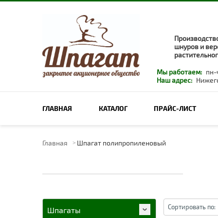
Производство
шнуров и вер
растительног
Мы работаем:
пн-ч
Наш адрес:
Нижего
ПОИСК ПО САЙТУ
ГЛАВНАЯ
КАТАЛОГ
ПРАЙС-ЛИСТ
Главная
Шпагат полипропиленовый
Сортировать по:
Шпагаты