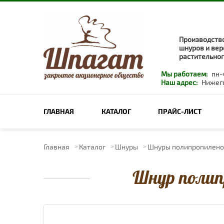
Производство
шнуров и вер
растительног
Мы работаем:
пн-ч
Наш адрес:
Нижего
ПОИСК ПО САЙТУ
ГЛАВНАЯ
КАТАЛОГ
ПРАЙС-ЛИСТ
Главная
Каталог
Шнуры
Шнуры полипропилено
Шнур полип