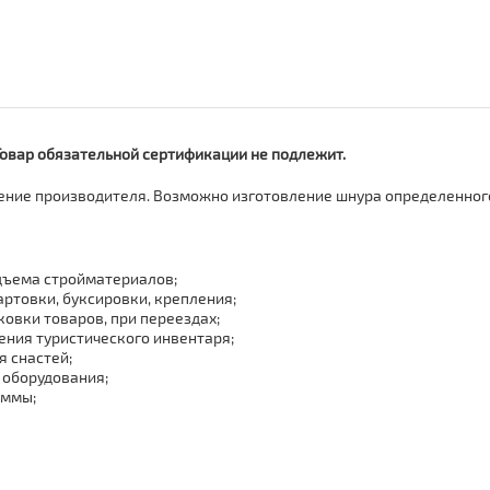
Товар обязательной сертификации не подлежит.
ение производителя. Возможно изготовление шнура определенного
одъема стройматериалов;
артовки, буксировки, крепления;
ковки товаров, при переездах;
ления туристического инвентаря;
я снастей;
 оборудования;
аммы;