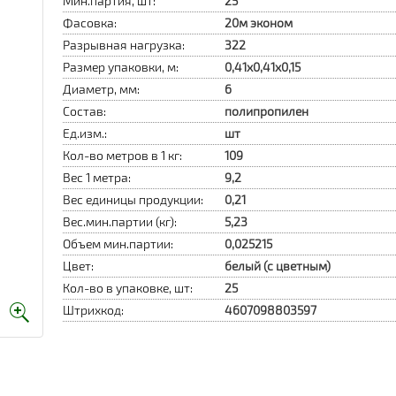
Мин.партия, шт:
25
Фасовка:
20м эконом
Разрывная нагрузка:
322
Размер упаковки, м:
0,41х0,41х0,15
Диаметр, мм:
6
Состав:
полипропилен
Ед.изм.:
шт
Кол-во метров в 1 кг:
109
Вес 1 метра:
9,2
Вес единицы продукции:
0,21
Вес.мин.партии (кг):
5,23
Объем мин.партии:
0,025215
Цвет:
белый (с цветным)
Кол-во в упаковке, шт:
25
Штрихкод:
4607098803597