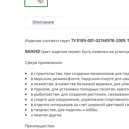
Описание
Изделие соответствует
ТУ
8189-001-02748978-2009
.
ВАЖНО!
Цвет изделия может быть изменен на усмотр
Сфера применения:
в строительстве, при создании механизмов для п
в морском, речном флоте, парусном спорте для шв
в хозяйстве, в качестве бельевой веревки, для упа
в туризме, для установки походных палаток, креп
в рыболовстве, для создания растяжек, связывани
в спорте для сооружения, укрепления спортивного
в отделке интерьеров за счет широкой цветовой г
в творчестве, для поделок и хобби;
и многое другое
Преимущества: