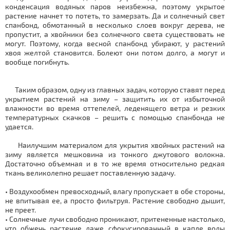
конденсация водяных паров неизбежна, поэтому укрытое
растение начнет то потеть, то замерзать. Да и солнечный свет
спанбонд, обмотанный в несколько слоев вокруг дерева, не
пропустит, а хвойники без солнечного света существовать не
могут. Поэтому, когда весной спанбонд убирают, у растений
хвоя желтой становится. Болеют они потом долго, а могут и
вообще погибнуть.
Таким образом, одну из главных задач, которую ставят перед
укрытием растений на зиму – защитить их от избыточной
влажности во время оттепелей, леденящего ветра и резких
температурных скачков – решить с помощью спанбонда не
удается.
Наилучшим материалом для укрытия хвойных растений на
зиму является мешковина из тонкого джутового волокна.
Достаточно объемная и в то же время относительно редкая
ткань великолепно решает поставленную задачу.
• Воздухообмен превосходный, влагу пропускает в обе стороны,
не впитывая ее, а просто фильтруя. Растение свободно дышит,
не преет.
• Солнечные лучи свободно проникают, притененные настолько,
что обжечь растение даже сфокусированный в капле воды