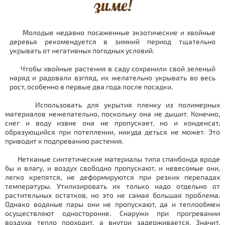
зиме!
Молодые недавно посаженные экзотические и хвойные
деревья рекомендуется в зимний период тщательно
укрывать от негативных погодных условий.
Чтобы хвойные растения в саду сохранили свой зеленый
наряд и радовали взгляд, их желательно укрывать во весь
рост, особенно в первые два года после посадки.
Использовать для укрытия пленку из полимерных
материалов нежелательно, поскольку она не дышит. Конечно,
снег и воду извне она не пропускает, но и конденсат,
образующийся при потеплении, никуда деться не может. Это
приводит к подпреванию растения.
Нетканые синтетические материалы типа спанбонда вроде
бы и влагу, и воздух свободно пропускают, и невесомые они,
легко крепятся, не деформируются при резких перепадах
температуры. Утилизировать их только надо отдельно от
растительных остатков, но это не самая большая проблема.
Однако водяные пары они не пропускают, да и теплообмен
осуществляют односторонне. Снаружи при прогревании
воздуха тепло проходит, а внутри задерживается. Значит,